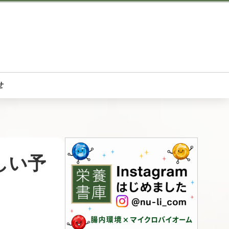
せ
しい予