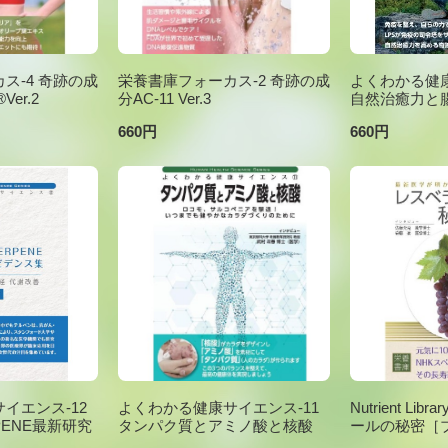
ス-4 奇跡の成
栄養書庫フォーカス-2 奇跡の成
よくわかる健康
er.2
分AC-11 Ver.3
自然治癒力と
660円
660円
イエンス-12
よくわかる健康サイエンス-11
Nutrient Li
PENE最新研究
タンパク質とアミノ酸と核酸
ールの秘密［