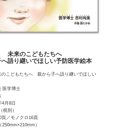
未来のこどもたちへ
子へ語り継いでほしい予防医学絵本
来のこどもたちへ 親から子へ語り継いでほしい
 医学博士
お
年4月8日
円（税別）
0頁／モノクロ16頁
250mm×210mm）