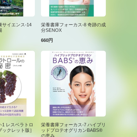
サイエンス-14
栄養書庫フォーカス-8 奇跡の成
腸
分SENOX
660円
brary-1 レスベラトロ
栄養書庫フォーカス-7 ハイブリ
ブックレット版］
ッドプロテオグリカンBABS®
の恵み