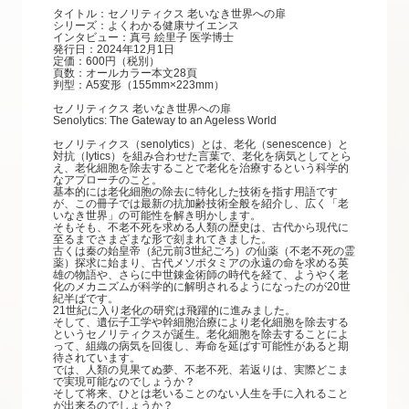
タイトル：セノリティクス 老いなき世界への扉
シリーズ：よくわかる健康サイエンス
インタビュー：真弓 絵里子 医学博士
発行日：2024年12月1日
定価：600円（税別）
頁数：オールカラー本文28頁
判型：A5変形（155mm×223mm）
セノリティクス 老いなき世界への扉
Senolytics: The Gateway to an Ageless World
セノリティクス（senolytics）とは、老化（senescence）と
対抗（lytics）を組み合わせた言葉で、老化を病気としてとら
え、老化細胞を除去することで老化を治療するという科学的
なアプローチのこと。
基本的には老化細胞の除去に特化した技術を指す用語です
が、この冊子では最新の抗加齢技術全般を紹介し、広く「老
いなき世界」の可能性を解き明かします。
そもそも、不老不死を求める人類の歴史は、古代から現代に
至るまでさまざまな形で刻まれてきました。
古くは秦の始皇帝（紀元前3世紀ごろ）の仙薬（不老不死の霊
薬）探求に始まり、古代メソポタミアの永遠の命を求める英
雄の物語や、さらに中世錬金術師の時代を経て、ようやく老
化のメカニズムが科学的に解明されるようになったのが20世
紀半ばです。
21世紀に入り老化の研究は飛躍的に進みました。
そして、遺伝子工学や幹細胞治療により老化細胞を除去する
というセノリティクスが誕生。老化細胞を除去することによ
って、組織の病気を回復し、寿命を延ばす可能性があると期
待されています。
では、人類の見果てぬ夢、不老不死、若返りは、実際どこま
で実現可能なのでしょうか？
そして将来、ひとは老いることのない人生を手に入れること
が出来るのでしょうか？