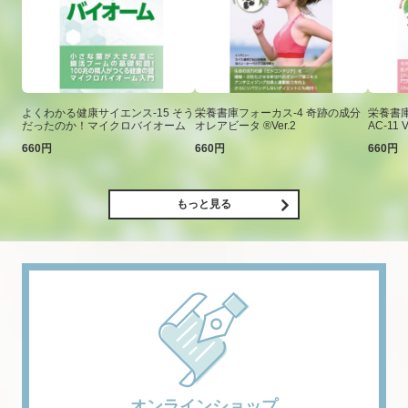
よくわかる健康サイエンス-15 そう
栄養書庫フォーカス-4 奇跡の成分
栄養書庫
だったのか！マイクロバイオーム
オレアビータ ®Ver.2
AC-11 V
660円
660円
660円
もっと見る
オンラインショップ