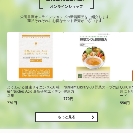
栄養書庫オンラインショップの新着商品をご紹介します。
商品それぞれにお得なセット販売がございます。
よくわかる健康サイエンス-16 核
Nutrient Library-38 野菜スープの超
QUICK
酸/ Nucleic Acid 最新研究エビデン
健康力
康にも
ス集
ード
770円
770円
550円
もっと見る