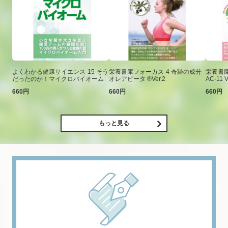
よくわかる健康サイエンス-15 そう
栄養書庫フォーカス-4 奇跡の成分
栄養書庫
だったのか！マイクロバイオーム
オレアビータ ®Ver.2
AC-11 V
660円
660円
660円
もっと見る