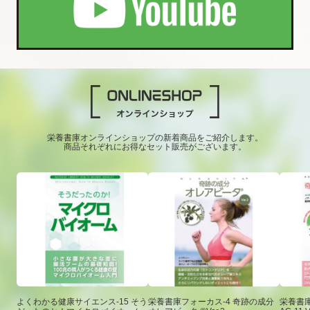
栄養書庫オンラインショップの新着商品をご紹介します。
商品それぞれにお得なセット販売がございます。
よくわかる健康サイエンス-15 そう
栄養書庫フォーカス-4 奇跡の成分
栄養書庫