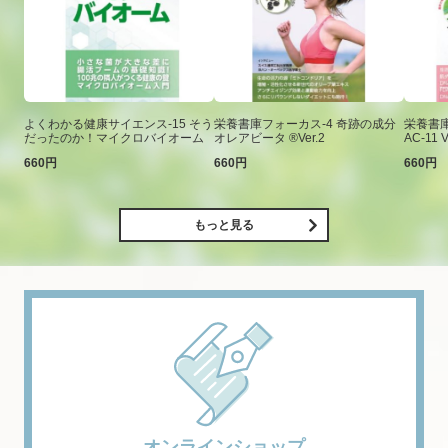
よくわかる健康サイエンス-15 そう
栄養書庫フォーカス-4 奇跡の成分
栄養書庫
だったのか！マイクロバイオーム
オレアビータ ®Ver.2
AC-11 V
660円
660円
660円
もっと見る
オンラインショップ