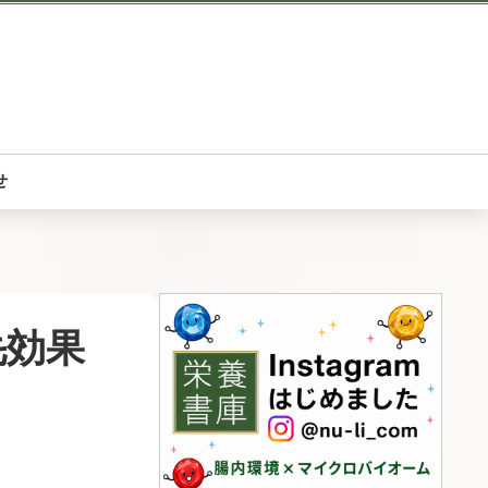
せ
毛効果