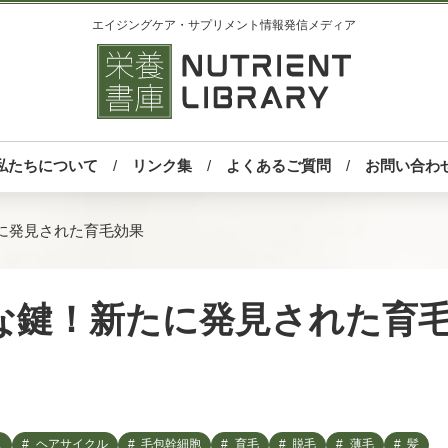
エイジングケア・サプリメント情報発信メディア
私たちについて
リンク集
よくあるご質問
お問い合わ
に発見された育毛効果
な鍵！新たに発見された育
ス
ヘアサイクル
毛包幹細胞
育毛
脱毛
薄毛
髪