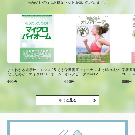
商品それぞれにお得なセット販売がございます。
よくわかる健康サイエンス-15 そう
栄養書庫フォーカス-4 奇跡の成分
栄養書庫
だったのか！マイクロバイオーム
オレアビータ ®Ver.2
AC-11 V
660円
660円
660円
もっと見る