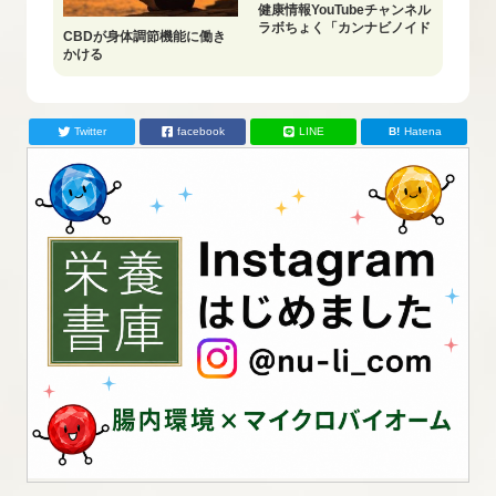
健康情報YouTubeチャンネル
ラボちょく「カンナビノイド
CBDが身体調節機能に働き
の基礎知識」配信中
かける
Twitter
facebook
LINE
Hatena