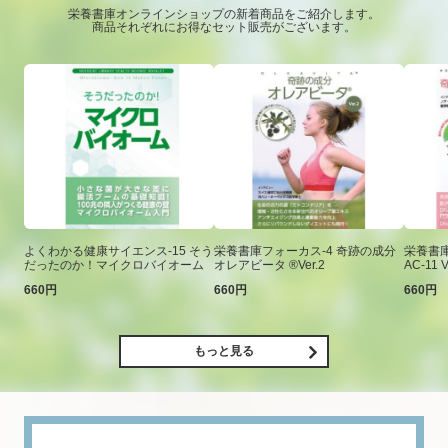
栄養書庫オンラインショップの新着商品をご紹介します。
商品それぞれにお得なセット販売がございます。
よくわかる健康サイエンス-15 そう
栄養書庫フォーカス-4 奇跡の成分
栄養書庫
だったのか！マイクロバイオーム
オレアビータ ®Ver.2
AC-11 V
660円
660円
660円
もっと見る