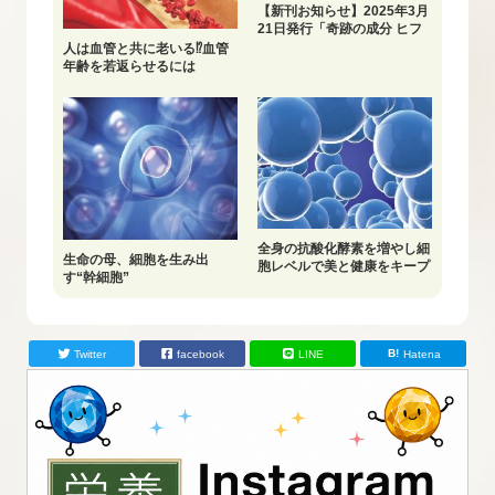
【新刊お知らせ】2025年3月
21日発行「奇跡の成分 ヒフ
ワンステム®」
人は血管と共に老いる⁉血管
年齢を若返らせるには
全身の抗酸化酵素を増やし細
生命の母、細胞を生み出
胞レベルで美と健康をキープ
す“幹細胞”
Twitter
facebook
LINE
Hatena