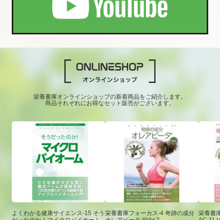
栄養書庫オンラインショップの新着商品をご紹介します。
商品それぞれにお得なセット販売がございます。
よくわかる健康サイエンス-15 そう
栄養書庫フォーカス-4 奇跡の成分
栄養書庫
だったのか！マイクロバイオーム
オレアビータ ®Ver.2
AC-11 V