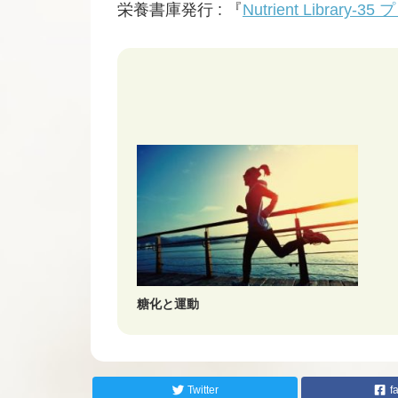
栄養書庫発行 : 『
Nutrient Libr
糖化と運動
Twitter
f