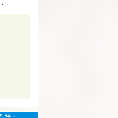
り
Hatena