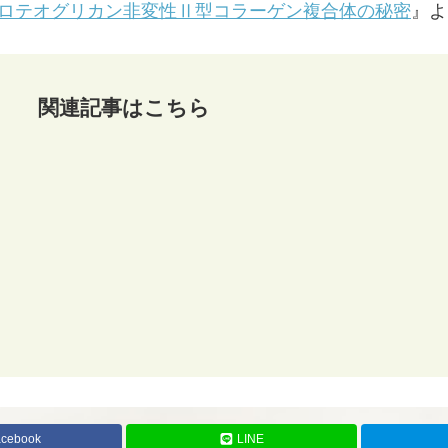
ary-35 プロテオグリカン非変性Ⅱ型コラーゲン複合体の秘密
』よ
関連記事はこちら
acebook
LINE