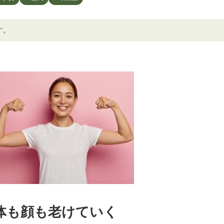
す。
体も顔も老けていく