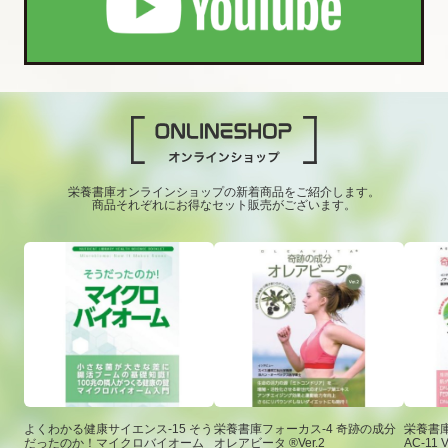
栄養書庫オンラインショップの新着商品をご紹介します。
商品それぞれにお得なセット販売がございます。
よくわかる健康サイエンス-15 そう
栄養書庫フォーカス-4 奇跡の成分
栄養書庫
だったのか！マイクロバイオーム
オレアビータ ®Ver.2
AC-11 V