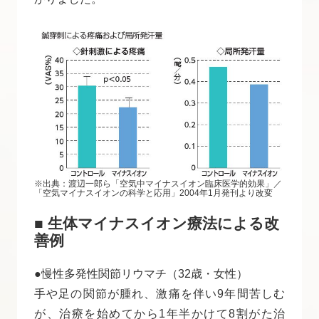
※出典：渡辺一郎ら「空気中マイナスイオン臨床医学的効果」／
「空気マイナスイオンの科学と応用」2004年1月発刊より改変
■ 生体マイナスイオン療法による改
善例
●慢性多発性関節リウマチ（32歳・女性）
手や足の関節が腫れ、激痛を伴い9年間苦しむ
が、治療を始めてから1年半かけて8割がた治