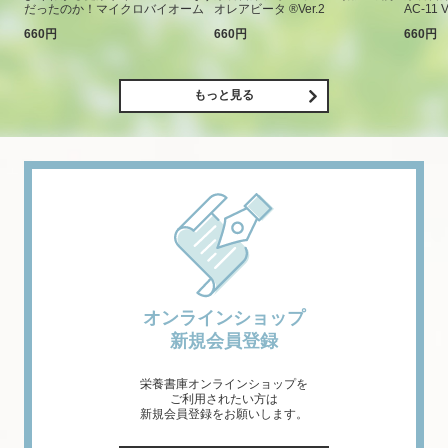
だったのか！マイクロバイオーム
オレアビータ ®Ver.2
AC-11 V
660円
660円
660円
もっと見る
オンラインショップ
新規会員登録
栄養書庫オンラインショップを
ご利用されたい方は
新規会員登録をお願いします。