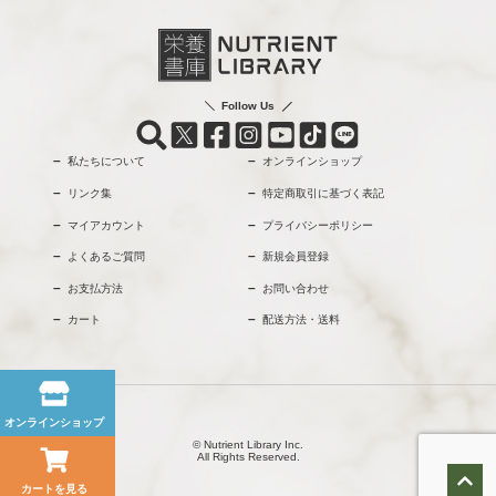
Follow Us
私たちについて
オンラインショップ
リンク集
特定商取引に基づく表記
マイアカウント
プライバシーポリシー
よくあるご質問
新規会員登録
お支払方法
お問い合わせ
カート
配送方法・送料
オンラインショップ
© Nutrient Library Inc.
All Rights Reserved.
カートを見る