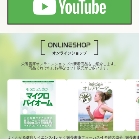
栄養書庫オンラインショップの新着商品をご紹介します。
商品それぞれにお得なセット販売がございます。
よくわかる健康サイエンス-15 そう
栄養書庫フォーカス-4 奇跡の成分
栄養書庫