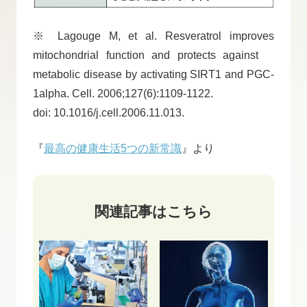
※ Lagouge M, et al. Resveratrol improves
mitochondrial function and protects against
metabolic disease by activating SIRT1 and PGC-
1alpha. Cell. 2006;127(6):1109-1122.
doi: 10.1016/j.cell.2006.11.013.
『
最高の健康生活5つの新常識
』より
関連記事はこちら