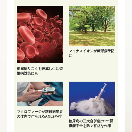
マイナスイオンが糖尿病予防
に
糖尿病リスクを軽減し生活習
慣病対策にも
マクロファージが糖尿病患者
の体内で作られるAGEsを排
除
糖尿病の三大合併症の1つ腎
機能不全を防ぐ有益な作用