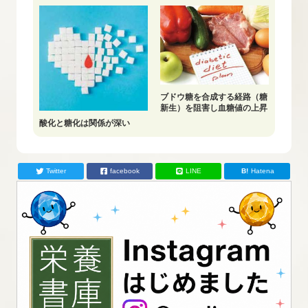
ブドウ糖を合成する経路（糖
新生）を阻害し血糖値の上昇
を抑制
酸化と糖化は関係が深い
Twitter
facebook
LINE
Hatena