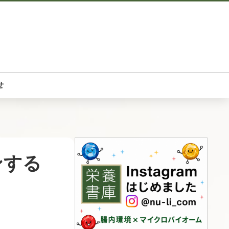
せ
ンする