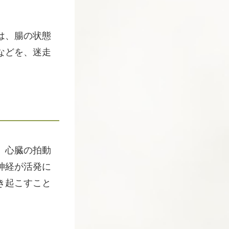
は、腸の状態
などを、迷走
、心臓の拍動
神経が活発に
き起こすこと