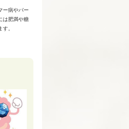
マー病やパー
には肥満や糖
ます。