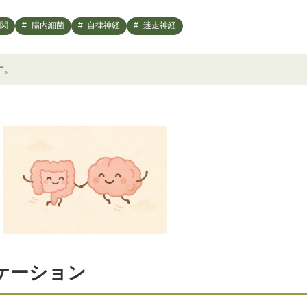
関
腸内細菌
自律神経
迷走神経
す。
ケーション