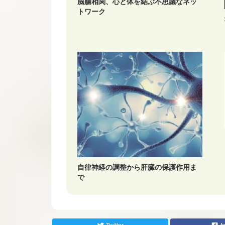
脳腸相関、心と体を結ぶ不思議なネッ
トワーク
自律神経の調整から肝臓の保護作用ま
で