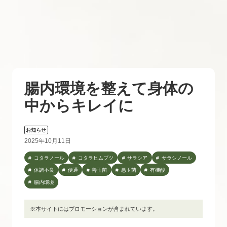
腸内環境を整えて身体の
中からキレイに
お知らせ
2025年10月11日
コタラノール
コタラヒムブツ
サラシア
サラシノール
体調不良
便通
善玉菌
悪玉菌
有機酸
腸内環境
※本サイトにはプロモーションが含まれています。