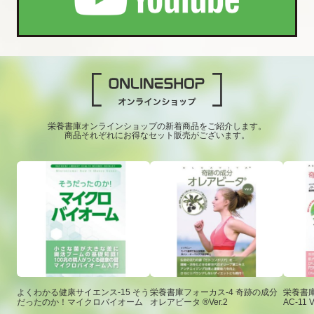
栄養書庫オンラインショップの新着商品をご紹介します。
商品それぞれにお得なセット販売がございます。
よくわかる健康サイエンス-15 そう
栄養書庫フォーカス-4 奇跡の成分
栄養書庫
だったのか！マイクロバイオーム
オレアビータ ®Ver.2
AC-11 V