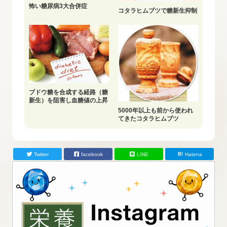
怖い糖尿病3大合併症
コタラヒムブツで糖新生抑制
ブドウ糖を合成する経路（糖
新生）を阻害し血糖値の上昇
を抑制
5000年以上も前から使われ
てきたコタラヒムブツ
Twitter
facebook
LINE
Hatena