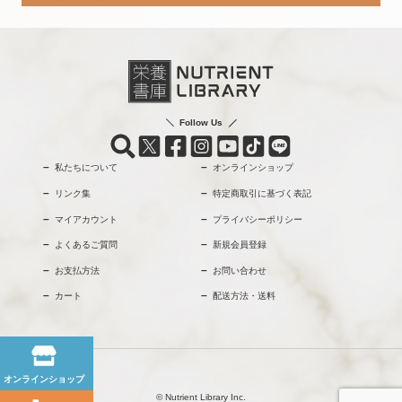
Follow Us
私たちについて
オンラインショップ
リンク集
特定商取引に基づく表記
マイアカウント
プライバシーポリシー
よくあるご質問
新規会員登録
お支払方法
お問い合わせ
カート
配送方法・送料
オンラインショップ
© Nutrient Library Inc.