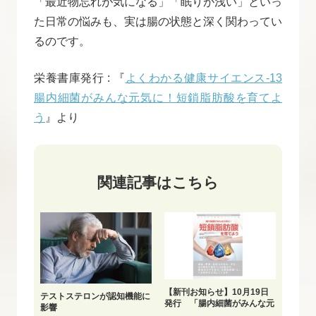
「最近物忘れが気になる」「眠りが浅い」といっ
た日常の悩みも、実は腸の状態と深く関わってい
るのです。
栄養書庫発行 : 『
よくわかる健康サイエンス-13
腸内細菌がみんな元気に！短鎖脂肪酸を育てよ
う
』より
関連記事はこちら
【新刊お知らせ】10月19日
テストステロンが認知機能に
発行 「腸内細菌がみんな元
影響
気に！短鎖脂肪酸を育てよ