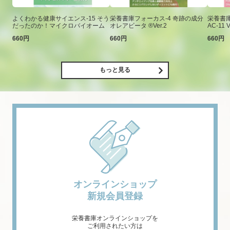
よくわかる健康サイエンス-15 そう
栄養書庫フォーカス-4 奇跡の成分
栄養書庫
だったのか！マイクロバイオーム
オレアビータ ®Ver.2
AC-11 V
660円
660円
660円
もっと見る
オンラインショップ
新規会員登録
栄養書庫オンラインショップを
ご利用されたい方は