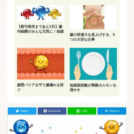
う」
【新刊発売まであと2日】腸
内細菌がみんな元気に！短鎖
腸の現場力を底上げする、5
脂肪酸を育てよう
つの大切な仕事
腸壁バリアを守り腸漏れを防
短鎖脂肪酸が満腹ホルモンを
ぐ
増やす
Twitter
facebook
LINE
Hatena