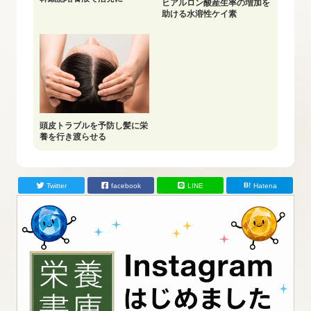
ヒアルロン酸産生率の増加を
助ける水溶性ケイ素
頭皮トラブルを予防し髪に栄
養を行き渡らせる
Twitter
facebook
LINE
Hatena