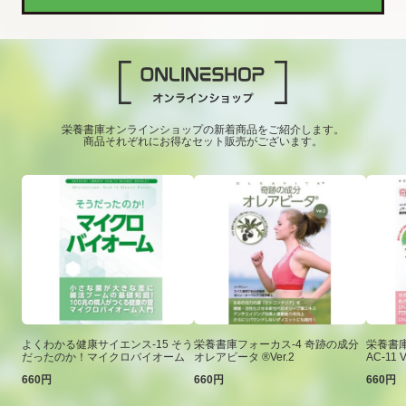
栄養書庫オンラインショップの新着商品をご紹介します。
商品それぞれにお得なセット販売がございます。
よくわかる健康サイエンス-15 そう
栄養書庫フォーカス-4 奇跡の成分
栄養書庫
だったのか！マイクロバイオーム
オレアビータ ®Ver.2
AC-11 V
660円
660円
660円