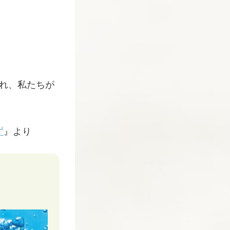
ばれ、私たちが
ず
』より