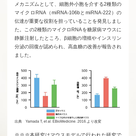
メカニズムとして、細胞外小胞を介する2種類の
マイクロRNA（miRNA-106bとmiRNA-222）の
伝達が重要な役割を担っていることを発見しまし
た。この2種類のマイクロRNAを糖尿病マウスに
静脈注射したところ、β細胞の増殖やインスリン
分泌の回復が認められ、高血糖の改善が報告され
ました。
出典 Yamada T, et al. EBioMedicine. 2016.より改変
※※※本研究はマウスモデルで行われた研究で