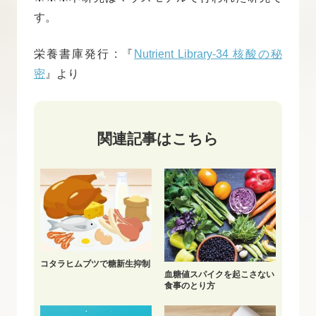
す。
栄養書庫発行 : 『
Nutrient Library-34 核酸の秘
密
』より
関連記事はこちら
コタラヒムブツで糖新生抑制
血糖値スパイクを起こさない
食事のとり方