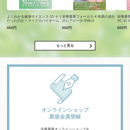
よくわかる健康サイエンス-15 そう
栄養書庫フォーカス-4 奇跡の成分
栄養書庫
だったのか！マイクロバイオーム
オレアビータ ®Ver.2
AC-11 V
660円
660円
660円
もっと見る
オンラインショップ
新規会員登録
栄養書庫オンラインショップを