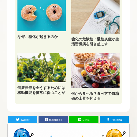
なぜ、糖化が起きるのか
糖化の危険性：慢性炎症が生
活習慣病を引き起こす
健康長寿を全うするためには
移動機能を健常に保つことが
何から食べる？食べ方で血糖
重要
値の上昇を抑える
Twitter
facebook
LINE
Hatena