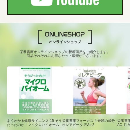
栄養書庫オンラインショップの新着商品をご紹介します。
商品それぞれにお得なセット販売がございます。
よくわかる健康サイエンス-15 そう
栄養書庫フォーカス-4 奇跡の成分
栄養書庫
だったのか！マイクロバイオーム
オレアビータ ®Ver.2
AC-11 V