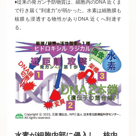
♦従来の発ガン予防物質は、細胞内のDNA 近くま
で行き届く“到達力”が弱かった。水素は細胞膜も
核膜も浸透する物性がありDNA 近くへ到達す
る。
水素が細胞内部に侵入し、核内