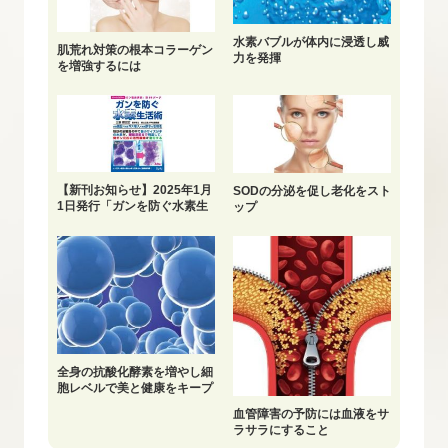
水素バブルが体内に浸透し威
肌荒れ対策の根本コラーゲン
力を発揮
を増強するには
【新刊お知らせ】2025年1月
SODの分泌を促し老化をスト
1日発行「ガンを防ぐ水素生
ップ
活術」
全身の抗酸化酵素を増やし細
胞レベルで美と健康をキープ
血管障害の予防には血液をサ
ラサラにすること