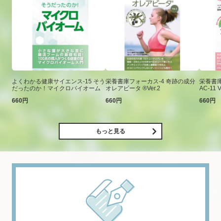
よくわかる健康サイエンス-15 そう
栄養書庫フォーカス-4 奇跡の成分
栄養書庫
だったのか！マイクロバイオーム
オレアビータ ®Ver.2
AC-11 V
660円
660円
660円
もっと見る