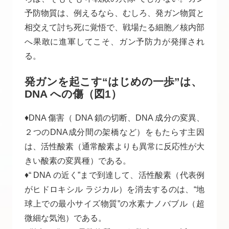
予防物質は、例えるなら、むしろ、発ガン物質と
相交えて討ち死に覚悟で、戦場たる細胞／核内部
へ果敢に進軍してこそ、ガン予防力が発揮され
る。
発ガンを起こす“はじめの一歩”は、
DNA への傷（図1）
♦DNA 傷害（ DNA 鎖の切断、DNA 成分の変異、
２つのDNA成分間の架橋など）をもたらす主因
は、活性酸素（通常酸素よりも異常に反応性が大
きい酸素の変異種）である。
♦“ DNA の近く”まで到達して、活性酸素（代表例
がヒドロキシル ラジカル）を消去するのは、“地
球上での最小サイズ物質”の水素ナノバブル（超
微細な気泡）である。