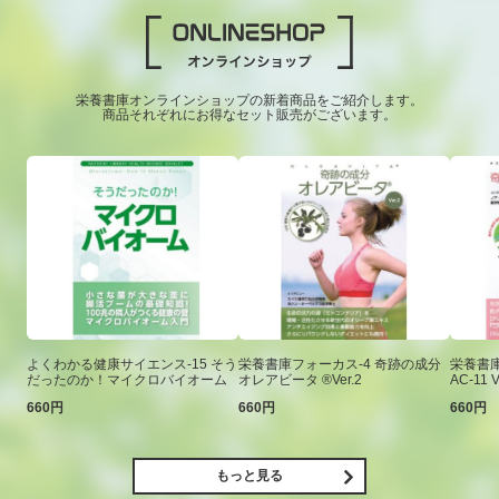
栄養書庫オンラインショップの新着商品をご紹介します。
商品それぞれにお得なセット販売がございます。
よくわかる健康サイエンス-15 そう
栄養書庫フォーカス-4 奇跡の成分
栄養書庫
だったのか！マイクロバイオーム
オレアビータ ®Ver.2
AC-11 V
660円
660円
660円
もっと見る