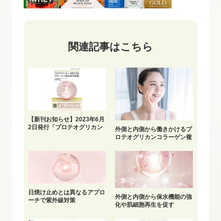
関連記事はこちら
【新刊お知らせ】2023年6月
2日発行「プロテオグリカン
外側と内側から働きかけるプ
非変性Ⅱ型コラーゲン複合体
ロテオグリカンコラーゲン複
の秘密」
合体
日焼け止めとは異なるアプロ
外側と内側から保水機能の強
ーチで紫外線対策
化や肌細胞再生を促す