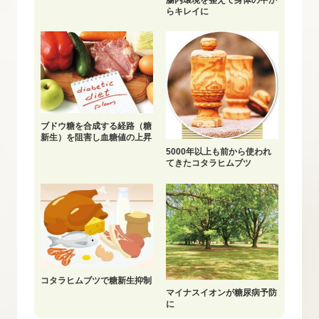
らキレイに
ブドウ糖を合成する経路（糖
新生）を阻害し血糖値の上昇
を抑制
5000年以上も前から使われ
てきたコタラヒムブツ
コタラヒムブツで糖新生抑制
マイナスイオンが糖尿病予防
に