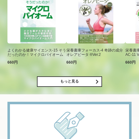
よくわかる健康サイエンス-15 そう
栄養書庫フォーカス-4 奇跡の成分
栄養書庫
だったのか！マイクロバイオーム
オレアビータ ®Ver.2
AC-11 V
660円
660円
660円
もっと見る