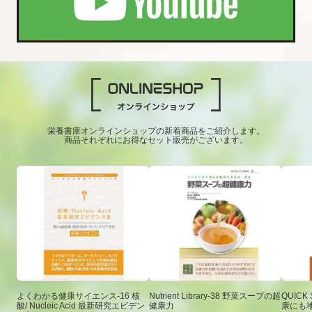
栄養書庫オンラインショップの新着商品をご紹介します。
商品それぞれにお得なセット販売がございます。
よくわかる健康サイエンス-16 核
Nutrient Library-38 野菜スープの超
QUICK
酸/ Nucleic Acid 最新研究エビデン
健康力
康にも