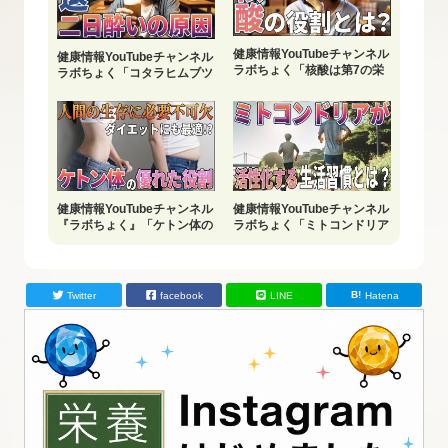
健康情報YouTubeチャンネル
健康情報YouTubeチャンネル
ラボちょく「核酸は第7の栄
ラボちょく「コタラヒムブツ
養素」8月23日配信
で二日酔いの原因を撃退」配
信中
健康情報YouTubeチャンネル
健康情報YouTubeチャンネル
『ラボちょく』「ケトン体の
ラボちょく「ミトコンドリア
優れた役割」配信中
が活性化する運動習慣」
Twitter
facebook
LINE
Hatena