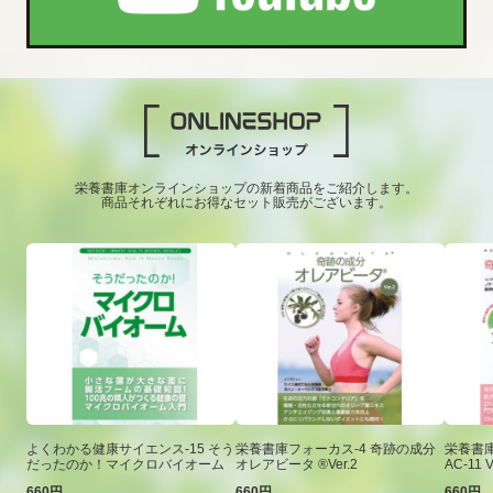
栄養書庫オンラインショップの新着商品をご紹介します。
商品それぞれにお得なセット販売がございます。
よくわかる健康サイエンス-15 そう
栄養書庫フォーカス-4 奇跡の成分
栄養書庫
だったのか！マイクロバイオーム
オレアビータ ®Ver.2
AC-11 V
660円
660円
660円