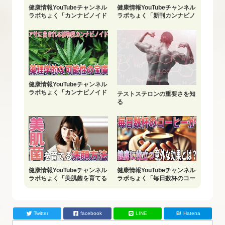
健康情報YouTubeチャンネル
健康情報YouTubeチャンネル
ラボちょく「カンナビノイド
ラボちょく「新刊カンナビノ
受容体」配信中
イドマスター入門」
健康情報YouTubeチャンネル
ラボちょく「カンナビノイド
テストステロンの重要さを知
の基礎知識」配信中
る
健康情報YouTubeチャンネル
健康情報YouTubeチャンネル
ラボちょく「美肌菌を育てる
ラボちょく「毎日数杯のコー
洗顔方法」配信中
ヒーが健康に役立つ」配信中
Twitter
facebook
LINE
Hatena