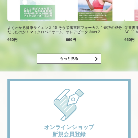
よくわかる健康サイエンス-15 そう
栄養書庫フォーカス-4 奇跡の成分
栄養書庫
だったのか！マイクロバイオーム
オレアビータ ®Ver.2
AC-11 V
660円
660円
660円
もっと見る
オンラインショップ
新規会員登録