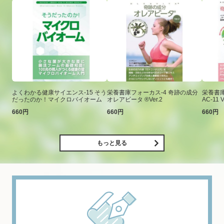
よくわかる健康サイエンス-15 そう
栄養書庫フォーカス-4 奇跡の成分
栄養書庫
だったのか！マイクロバイオーム
オレアビータ ®Ver.2
AC-11 V
660円
660円
660円
もっと見る