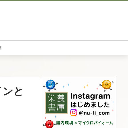
せ
インと