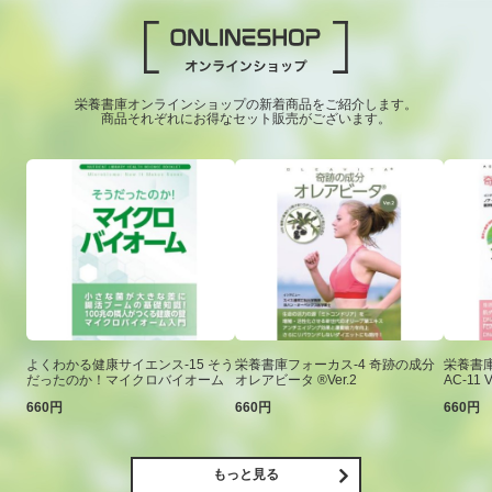
栄養書庫オンラインショップの新着商品をご紹介します。
商品それぞれにお得なセット販売がございます。
よくわかる健康サイエンス-15 そう
栄養書庫フォーカス-4 奇跡の成分
栄養書庫
だったのか！マイクロバイオーム
オレアビータ ®Ver.2
AC-11 V
660円
660円
660円
もっと見る