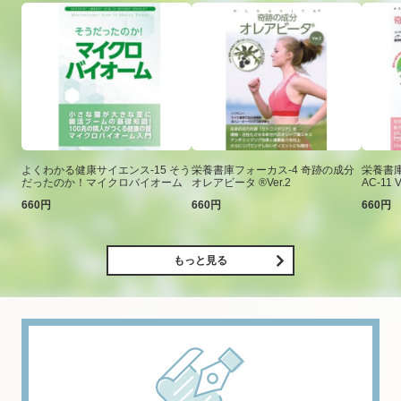
よくわかる健康サイエンス-15 そう
栄養書庫フォーカス-4 奇跡の成分
栄養書庫
だったのか！マイクロバイオーム
オレアビータ ®Ver.2
AC-11 V
660円
660円
660円
もっと見る