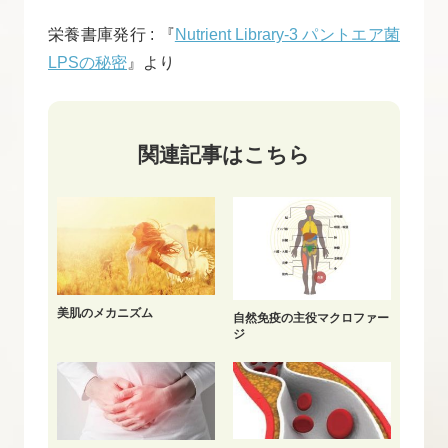
栄養書庫発行 : 『
Nutrient Library-3 パントエア菌
LPSの秘密
』より
関連記事はこちら
美肌のメカニズム
自然免疫の主役マクロファー
ジ