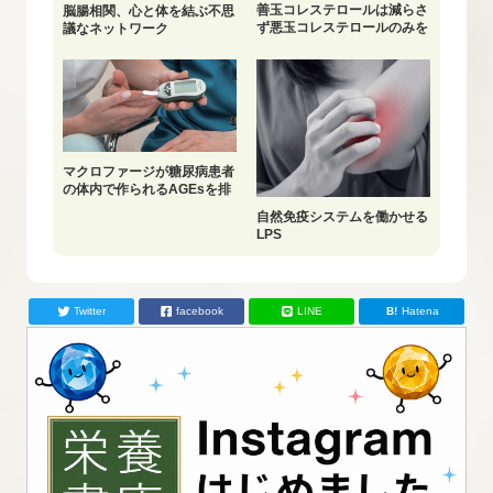
善玉コレステロールは減らさ
脳腸相関、心と体を結ぶ不思
ず悪玉コレステロールのみを
議なネットワーク
減らす
マクロファージが糖尿病患者
の体内で作られるAGEsを排
除
自然免疫システムを働かせる
LPS
Twitter
facebook
LINE
Hatena