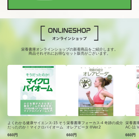
栄養書庫オンラインショップの新着商品をご紹介します。
商品それぞれにお得なセット販売がございます。
よくわかる健康サイエンス-15 そう
栄養書庫フォーカス-4 奇跡の成分
栄養書庫
だったのか！マイクロバイオーム
オレアビータ ®Ver.2
AC-11 V
660円
660円
660円