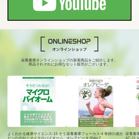
栄養書庫オンラインショップの新着商品をご紹介します。
商品それぞれにお得なセット販売がございます。
よくわかる健康サイエンス-15 そう
栄養書庫フォーカス-4 奇跡の成分
栄養書庫
だったのか！マイクロバイオーム
オレアビータ ®Ver.2
AC-11 V