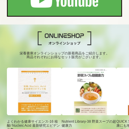
栄養書庫オンラインショップの新着商品をご紹介します。
商品それぞれにお得なセット販売がございます。
よくわかる健康サイエンス-16 核
Nutrient Library-38 野菜スープの超
QUICK
酸/ Nucleic Acid 最新研究エビデン
健康力
康にも