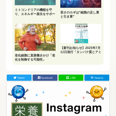
ミトコンドリアの機能を守
若さのカギは“細胞の足し算
り、エネルギー産生をサポー
と引き算”
ト
【新刊お知らせ】2025年7月
12日発行「タンパク質とアミ
老化細胞に直接働きかけ「老
ノ酸と核酸」
化を制御する可能性」
Twitter
facebook
LINE
Hatena