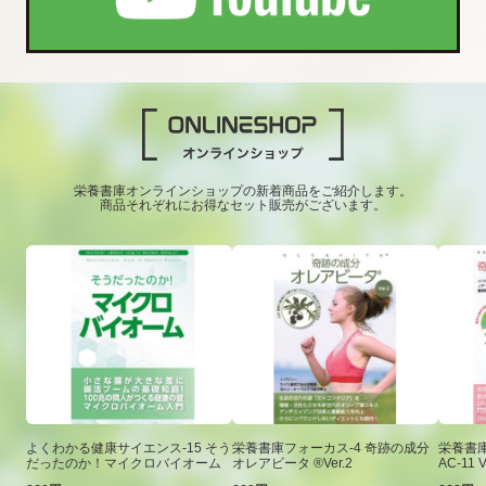
栄養書庫オンラインショップの新着商品をご紹介します。
商品それぞれにお得なセット販売がございます。
よくわかる健康サイエンス-15 そう
栄養書庫フォーカス-4 奇跡の成分
栄養書庫
だったのか！マイクロバイオーム
オレアビータ ®Ver.2
AC-11 V