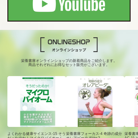
栄養書庫オンラインショップの新着商品をご紹介します。
商品それぞれにお得なセット販売がございます。
よくわかる健康サイエンス-15 そう
栄養書庫フォーカス-4 奇跡の成分
栄養書庫
だったのか！マイクロバイオーム
オレアビータ ®Ver.2
AC-11 V