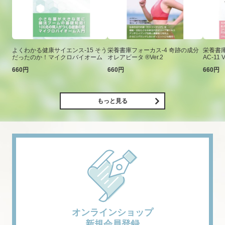
よくわかる健康サイエンス-15 そう
栄養書庫フォーカス-4 奇跡の成分
栄養書庫
だったのか！マイクロバイオーム
オレアビータ ®Ver.2
AC-11 V
660円
660円
660円
もっと見る
オンラインショップ
新規会員登録