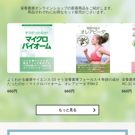
栄養書庫オンラインショップの新着商品をご紹介します。
商品それぞれにお得なセット販売がございます。
よくわかる健康サイエンス-15 そう
栄養書庫フォーカス-4 奇跡の成分
栄養書庫
だったのか！マイクロバイオーム
オレアビータ ®Ver.2
AC-11 V
660円
660円
660円
もっと見る