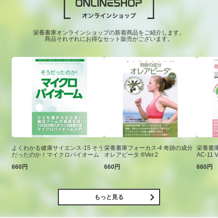
栄養書庫オンラインショップの新着商品をご紹介します。
商品それぞれにお得なセット販売がございます。
よくわかる健康サイエンス-15 そう
栄養書庫フォーカス-4 奇跡の成分
栄養書庫
だったのか！マイクロバイオーム
オレアビータ ®Ver.2
AC-11 V
660円
660円
660円
もっと見る