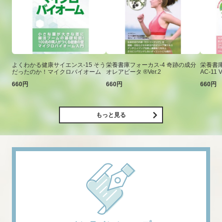
よくわかる健康サイエンス-15 そう
栄養書庫フォーカス-4 奇跡の成分
栄養書庫
だったのか！マイクロバイオーム
オレアビータ ®Ver.2
AC-11 V
660円
660円
660円
もっと見る