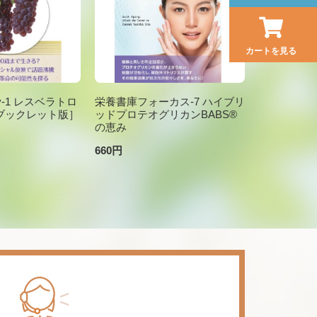
カートを見る
brary-1 レスベラトロ
栄養書庫フォーカス-7 ハイブリ
ブックレット版］
ッドプロテオグリカンBABS®
の恵み
660円