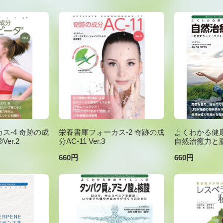
ス-4 奇跡の成
栄養書庫フォーカス-2 奇跡の成
よくわかる健康
er.2
分AC-11 Ver.3
自然治癒力と
660円
660円