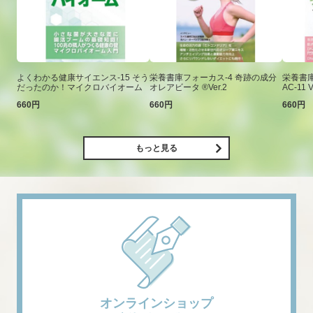
よくわかる健康サイエンス-15 そう
栄養書庫フォーカス-4 奇跡の成分
栄養書庫
だったのか！マイクロバイオーム
オレアビータ ®Ver.2
AC-11 V
660円
660円
660円
もっと見る
オンラインショップ