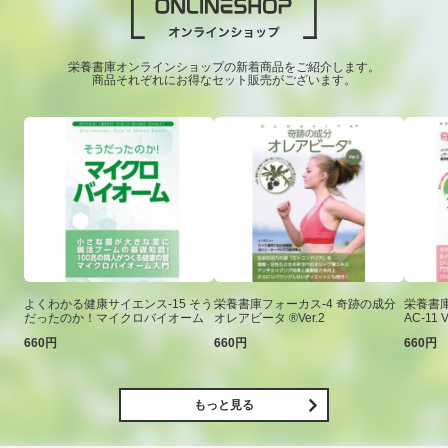
栄養書庫オンラインショップの新着商品をご紹介します。
商品それぞれにお得なセット販売がございます。
よくわかる健康サイエンス-15 そう
栄養書庫フォーカス-4 奇跡の成分
栄養書庫
だったのか！マイクロバイオーム
オレアビータ ®Ver.2
AC-11 V
660円
660円
660円
もっと見る