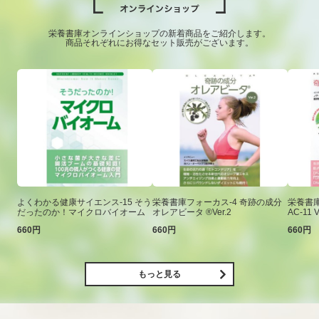
栄養書庫オンラインショップの新着商品をご紹介します。
商品それぞれにお得なセット販売がございます。
よくわかる健康サイエンス-15 そう
栄養書庫フォーカス-4 奇跡の成分
栄養書庫
だったのか！マイクロバイオーム
オレアビータ ®Ver.2
AC-11 V
660円
660円
660円
もっと見る