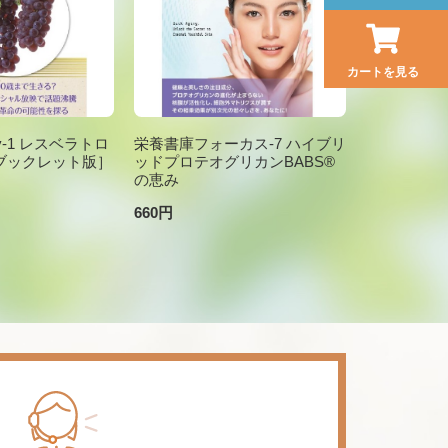
カートを見る
brary-1 レスベラトロ
栄養書庫フォーカス-7 ハイブリ
ブックレット版］
ッドプロテオグリカンBABS®
の恵み
660円