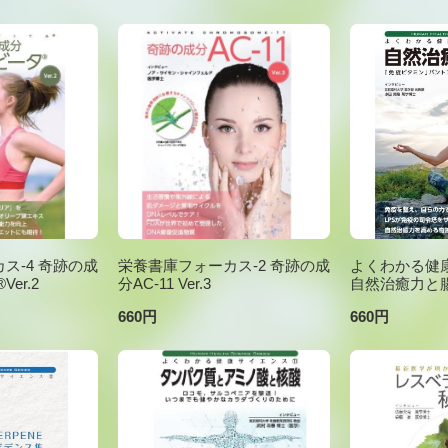
ス-4 奇跡の成
栄養書庫フォーカス-2 奇跡の成
よくわかる健康
er.2
分AC-11 Ver.3
自然治癒力と
660円
660円