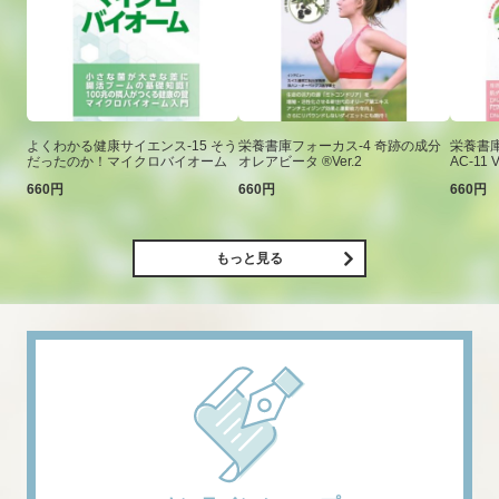
よくわかる健康サイエンス-15 そう
栄養書庫フォーカス-4 奇跡の成分
栄養書庫
だったのか！マイクロバイオーム
オレアビータ ®Ver.2
AC-11 V
660円
660円
660円
もっと見る