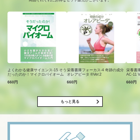
商品それぞれにお得なセット販売がございます。
よくわかる健康サイエンス-15 そう
栄養書庫フォーカス-4 奇跡の成分
栄養書庫
だったのか！マイクロバイオーム
オレアビータ ®Ver.2
AC-11 V
660円
660円
660円
もっと見る