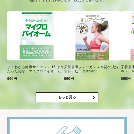
商品それぞれにお得なセット販売がございます。
よくわかる健康サイエンス-15 そう
栄養書庫フォーカス-4 奇跡の成分
栄養書庫
だったのか！マイクロバイオーム
オレアビータ ®Ver.2
AC-11 V
660円
660円
660円
もっと見る