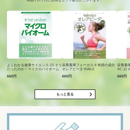
商品それぞれにお得なセット販売がございます。
よくわかる健康サイエンス-15 そう
栄養書庫フォーカス-4 奇跡の成分
栄養書庫
だったのか！マイクロバイオーム
オレアビータ ®Ver.2
AC-11 V
660円
660円
660円
もっと見る