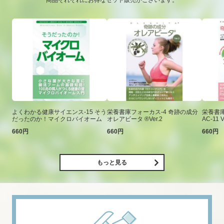
商品それぞれにお得なセット販売がございます。
よくわかる健康サイエンス-15 そう
栄養書庫フォーカス-4 奇跡の成分
栄養書庫
だったのか！マイクロバイオーム
オレアビータ ®Ver.2
AC-11 V
660円
660円
660円
もっと見る